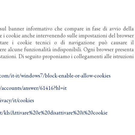
" sul banner informativo che compare in fase di avvio della
vare i cookie anche intervenendo sulle impostazioni del browser
itare i cookie tecnici o di navigazione può causare il
re alcune funzionalità indisponibili. Ogni browser presenta
stazioni. Di seguito proponiamo i collegamenti alle istruzioni
com/it-it/windows7/block-enable-or-allow-cookies
m/accounts/answer/61416?hl=it
vacy/it/cookies
g/it/kb/Attivare%20e%20disattivare%20i%20cookie