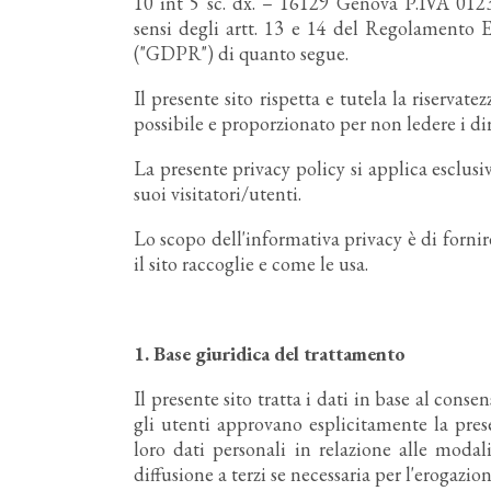
10 int 5 sc. dx. – 16129 Genova P.IVA 0123
sensi degli artt. 13 e 14 del Regolamento E
("GDPR") di quanto segue.
Il presente sito rispetta e tutela la riservat
possibile e proporzionato per non ledere i diri
La presente privacy policy si applica esclusiv
suoi visitatori/utenti.
Lo scopo dell'informativa privacy è di forni
il sito raccoglie e come le usa.
1.
Base giuridica del trattamento
Il presente sito tratta i dati in base al conse
gli utenti approvano esplicitamente la pre
loro dati personali in relazione alle modali
diffusione a terzi se necessaria per l'erogazion